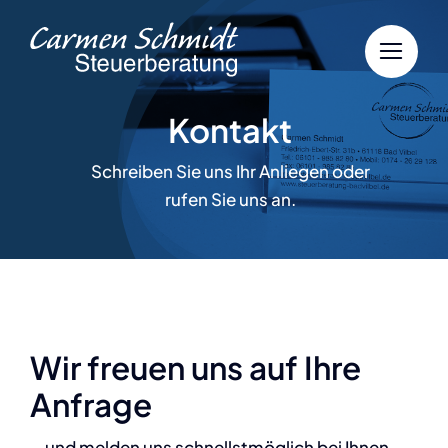
Zum
Inhalt
springen
Kontakt
Schreiben Sie uns Ihr Anliegen oder
rufen Sie uns an.
Wir freuen uns auf Ihre
Anfrage
… und melden uns schnellstmöglich bei Ihnen