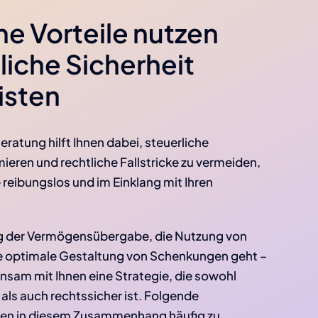
he Vorteile nutzen
liche Sicherheit
isten
ratung hilft Ihnen dabei, steuerliche
ieren und rechtliche Fallstricke zu vermeiden,
 reibungslos und im Einklang mit Ihren
g der Vermögensübergabe, die Nutzung von
ie optimale Gestaltung von Schenkungen geht –
nsam mit Ihnen eine Strategie, die sowohl
t als auch rechtssicher ist. Folgende
en in diesem Zusammenhang häufig zu