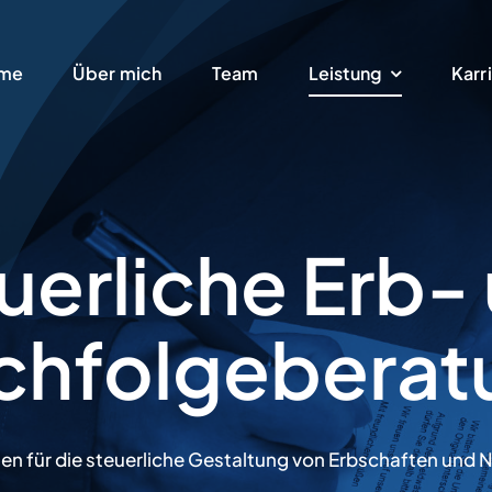
me
Über mich
Team
Leistung
Karr
uerliche Erb-
chfolge­berat
ten für die steuerliche Gestaltung von Erbschaften und