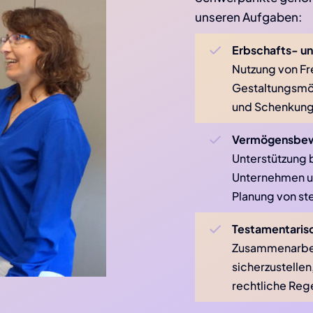
unseren Aufgaben:
Erbschafts- u
Nutzung von Fr
Gestaltungsmög
und Schenkung
Vermögensbewe
Unterstützung 
Unternehmen u
Planung von st
Testamentarisc
Zusammenarbei
sicherzustelle
rechtliche Rege