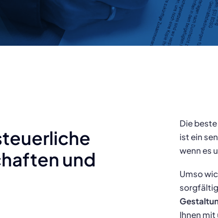
Die beste
steuerliche
ist ein s
wenn es 
chaften und
Umso wich
sorgfältig
Gestaltu
Ihnen mit